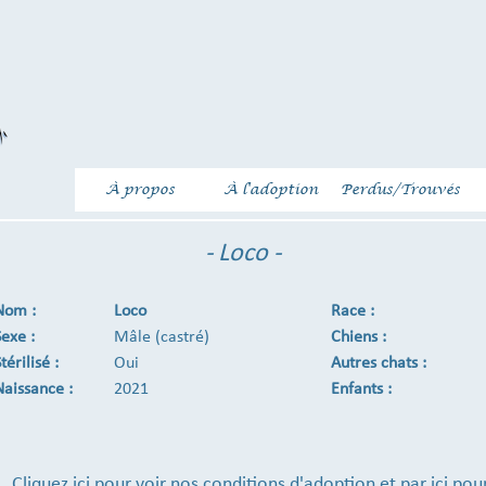
À propos
À l'adoption
Perdus/Trouvés
- Loco -
Nom :
Loco
Race :
Sexe :
Mâle (castré)
Chiens :
térilisé :
Oui
Autres chats :
Naissance :
2021
Enfants :
Cliquez ici
pour voir nos conditions d'adoption et
par ici
pour