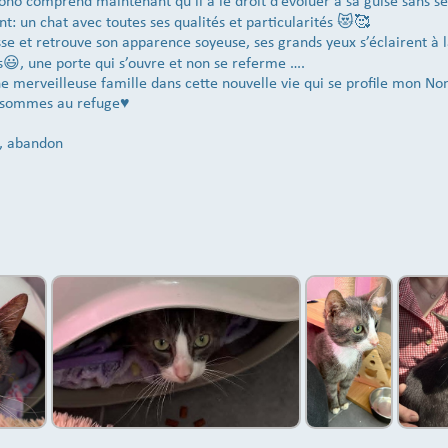
Nono comprend maintenant qu’il a le droit d’évoluer à sa guise sans se
nt: un chat avec toutes ses qualités et particularités 😻🥰
se et retrouve son apparence soyeuse, ses grands yeux s’éclairent à 
😃, une porte qui s’ouvre et non se referme ….
ne merveilleuse famille dans cette nouvelle vie qui se profile mon No
 sommes au refuge♥️
6, abandon