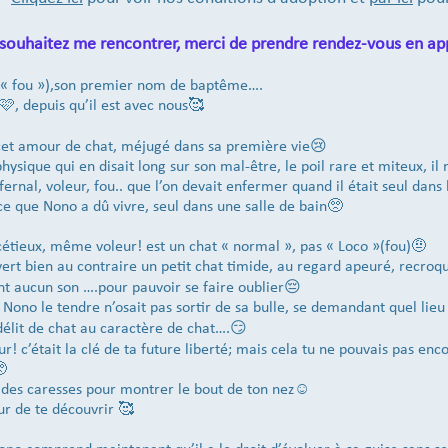
 souhaitez me rencontrer, merci de prendre rendez-vous en ap
nt « fou »),son premier nom de baptême….
, depuis qu’il est avec nous🥰
 cet amour de chat, méjugé dans sa première vie😢
ysique qui en disait long sur son mal-être, le poil rare et miteux, i
fernal, voleur, fou.. que l’on devait enfermer quand il était seul dan
ce que Nono a dû vivre, seul dans une salle de bain🥺
cétieux, même voleur! est un chat « normal », pas « Loco »(fou)🤨
rt bien au contraire un petit chat timide, au regard apeuré, recroquev
nt aucun son ….pour pauvoir se faire oublier😔
 Nono le tendre n’osait pas sortir de sa bulle, se demandant quel lieu
délit de chat au caractère de chat….😏
r! c’était la clé de ta future liberté; mais cela tu ne pouvais pas e
🥺
 des caresses pour montrer le bout de ton nez☺️
ur de te découvrir 🥰