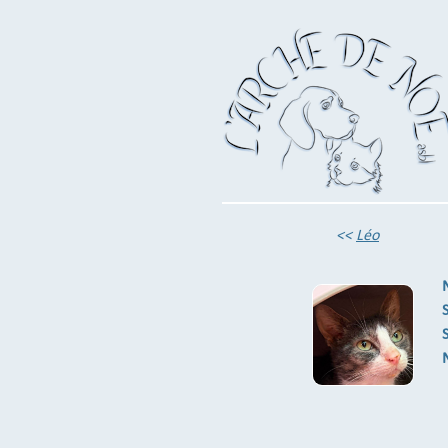
<<
Léo
S