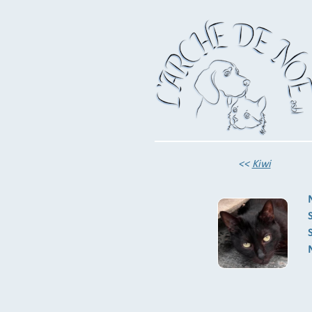
<<
Kiwi
S