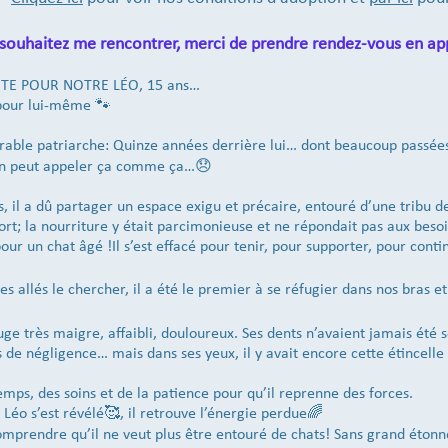
 souhaitez me rencontrer, merci de prendre rendez-vous en ap
ITE POUR NOTRE LÉO, 15 ans…
 pour lui-même 🐾
rable patriarche: Quinze années derrière lui… dont beaucoup passées 
 on peut appeler ça comme ça…😞
 il a dû partager un espace exigu et précaire, entouré d’une tribu de
ort; la nourriture y était parcimonieuse et ne répondait pas aux besoin
our un chat âgé !Il s’est effacé pour tenir, pour supporter, pour cont
allés le chercher, il a été le premier à se réfugier dans nos bras e
fuge très maigre, affaibli, douloureux. Ses dents n’avaient jamais été 
s de négligence… mais dans ses yeux, il y avait encore cette étincel
temps, des soins et de la patience pour qu’il reprenne des forces.
Léo s’est révélé🥰, il retrouve l’énergie perdue🌈
 comprendre qu’il ne veut plus être entouré de chats! Sans grand ét