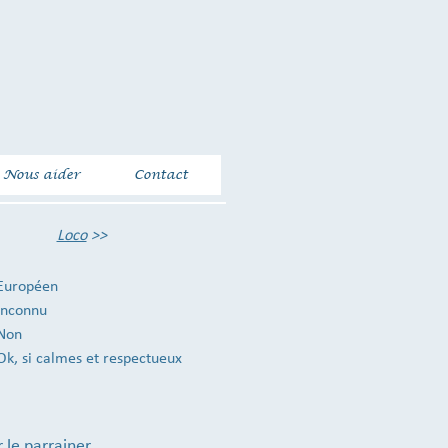
Nous aider
Contact
Loco
>>
Européen
Inconnu
Non
Ok, si calmes et respectueux
 le parrainer.