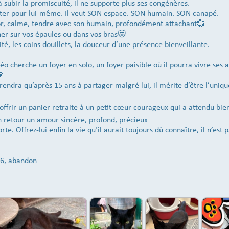
 subir la promiscuité, il ne supporte plus ses congénères.
ister pour lui-même. Il veut SON espace. SON humain. SON canapé.
ior, calme, tendre avec son humain, profondément attachant💞
her sur vos épaules ou dans vos bras😻
lité, les coins douillets, la douceur d’une présence bienveillante.
Léo cherche un foyer en solo, un foyer paisible où il pourra vivre ses 

endra qu’après 15 ans à partager malgré lui, il mérite d’être l’uniq
 offrir un panier retraite à un petit cœur courageux qui a attendu b
en retour un amour sincère, profond, précieux
rte. Offrez-lui enfin la vie qu’il aurait toujours dû connaître, il n’est
26, abandon