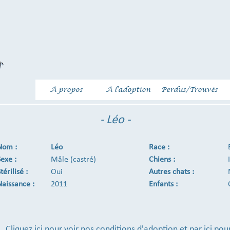
À propos
À l'adoption
Perdus/Trouvés
- Léo -
Nom :
Léo
Race :
Sexe :
Mâle (castré)
Chiens :
térilisé :
Oui
Autres chats :
Naissance :
2011
Enfants :
Cliquez ici
pour voir nos conditions d'adoption et
par ici
pour