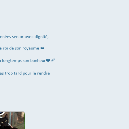
années senior avec dignité,
ue roi de son royaume 👑
ien longtemps son bonheur❤️‍🩹
 pas trop tard pour le rendre