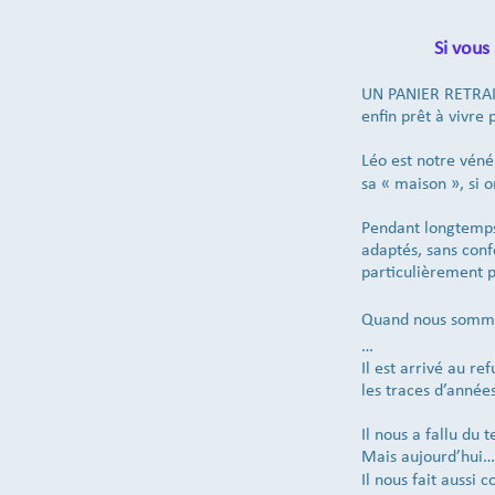
Si vous
UN PANIER RETRA
enfin prêt à vivre
Léo est notre véné
sa « maison », si
Pendant longtemps,
adaptés, sans conf
particulièrement p
Quand nous sommes 
…
Il est arrivé au re
les traces d’année
Il nous a fallu du 
Mais aujourd’hui… 
Il nous fait aussi