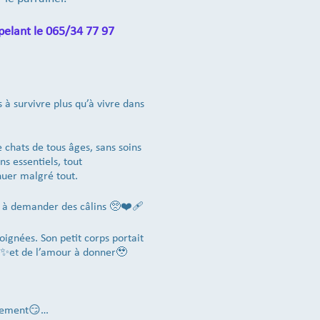
pelant le 065/34 77 97
à survivre plus qu’à vivre dans
 chats de tous âges, sans soins
s essentiels, tout
inuer malgré tout.
t à demander des câlins 🥺❤️‍🩹
soignées. Son petit corps portait
le ✨et de l’amour à donner🥹
onnement😏…