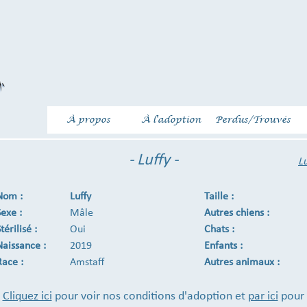
À propos
À l'adoption
Perdus/Trouvés
- Luffy -
Lu
Nom :
Luffy
Taille :
Sexe :
Mâle
Autres chiens :
térilisé :
Oui
Chats :
Naissance :
2019
Enfants :
Race :
Amstaff
Autres animaux :
Cliquez ici
pour voir nos conditions d'adoption et
par ici
pour 