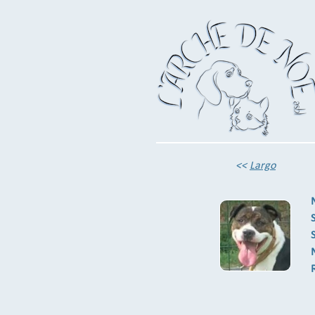
<<
Largo
S