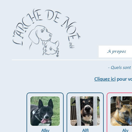
À propos
- Quels sont 
Cliquez ici
pour vo
Aïky
Alfi
Aly