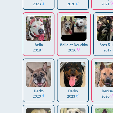
2023
2020
2021
Bella
Belle et Douchka
Boss & 
2018
2016
2017
Darko
Darko
Denise
2020
2023
2020