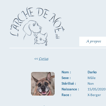
À propos
<<
Cyrius
Nom :
Darko
Sexe :
Mâle
Stérilisé :
Non
Naissance :
15/05/2020
Race :
X-Berger