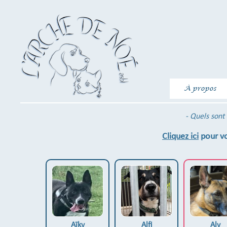
À propos
- Quels sont 
Cliquez ici
pour vo
Aïky
Alfi
Aly