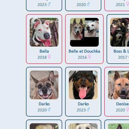
2023
2020
2021
Bella
Belle et Douchka
Boss & 
2018
2016
2017
Darko
Darko
Denise
2020
2023
2020